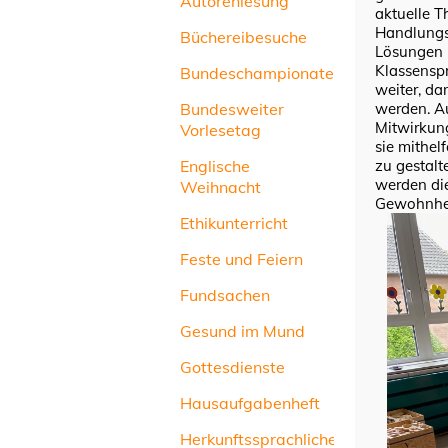
Autorenlesung
aktuelle 
Handlungs
Büchereibesuche
Lösungen 
Klassenspr
Bundeschampionate
weiter, da
werden. Au
Bundesweiter
Mitwirkung
Vorlesetag
sie mithel
zu gestalt
Englische
werden die
Weihnacht
Gewohnhei
Ethikunterricht
Feste und Feiern
Fundsachen
Gesund im Mund
Gottesdienste
Hausaufgabenheft
Herkunftssprachlicher