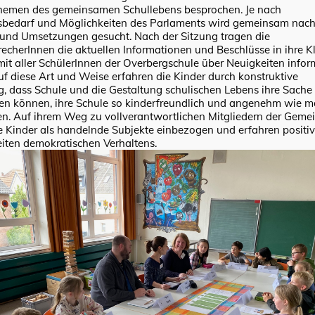
Themen des gemeinsamen Schullebens besprochen. Je nach
bedarf und Möglichkeiten des Parlaments wird gemeinsam nac
und Umsetzungen gesucht. Nach der Sitzung tragen die
echerInnen die aktuellen Informationen und Beschlüsse in ihre K
mit aller SchülerInnen der Overbergschule über Neuigkeiten infor
f diese Art und Weise erfahren die Kinder durch konstruktive
, dass Schule und die Gestaltung schulischen Lebens ihre Sache i
fen können, ihre Schule so kinderfreundlich und angenehm wie m
en. Auf ihrem Weg zu vollverantwortlichen Mitgliedern der Geme
 Kinder als handelnde Subjekte einbezogen und erfahren positi
ten demokratischen Verhaltens.