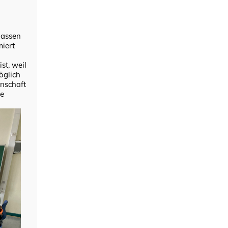
h
lassen
miert
st, weil
öglich
inschaft
ve