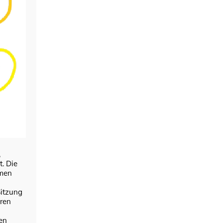
,
. Die
mmen
Sitzung
hren
en