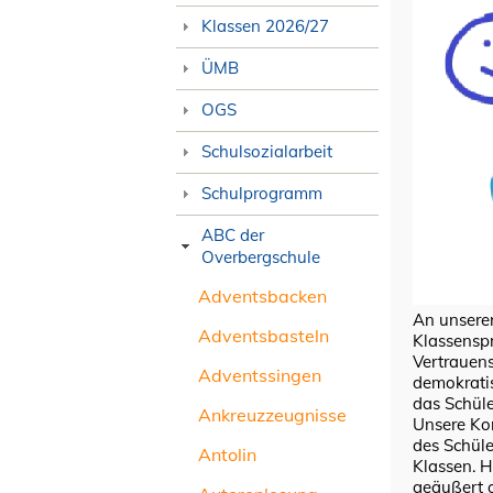
Klassen 2026/27
ÜMB
OGS
Schulsozialarbeit
Schulprogramm
ABC der
Overbergschule
Adventsbacken
An unserer
Adventsbasteln
Klassenspr
Vertrauens
Adventssingen
demokrati
das Schüle
Ankreuzzeugnisse
Unsere Kon
des Schüle
Antolin
Klassen. H
geäußert 